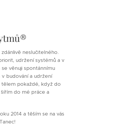
5Rytmů®
zdánlivě neslučitelného.
iorit, udržení systémů a v
 se věnuji spontánnímu
á v budování a udržení
a tělem pokaždé, když do
 šířím do mé práce a
roku 2014 a těším se na vás
 Tanec!