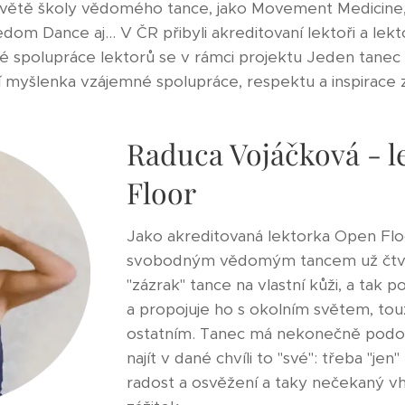
světě školy vědomého tance, jako Movement Medicine,
dom Dance aj... V ČR přibyli akreditovaní lektoři a lekt
é spolupráce lektorů se v rámci projektu Jeden tanec
í myšlenka vzájemné spolupráce, respektu a inspirace 
Raduca Vojáčková - 
Floor
Jako akreditovaná lektorka Open Flo
svobodným vědomým tancem už čtvrt 
"zázrak" tance na vlastní kůži, a tak 
a propojuje ho s okolním světem, to
ostatním. Tanec má nekonečně podo
najít v dané chvíli to "své": třeba "jen
radost a osvěžení a taky nečekaný vh