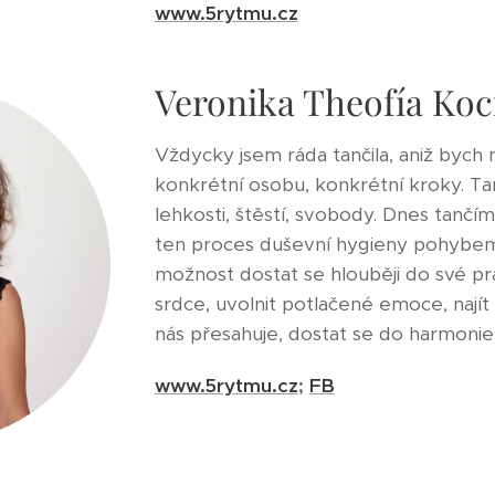
www.5rytmu.cz
Veronika Theofía Ko
Vždycky jsem ráda tančila, aniž bych
konkrétní osobu, konkrétní kroky. Tan
lehkosti, štěstí, svobody. Dnes tančí
ten proces duševní hygieny pohybem
možnost dostat se hlouběji do své pr
srdce, uvolnit potlačené emoce, najít 
nás přesahuje, dostat se do harmonie
www.5rytmu.cz
;
FB