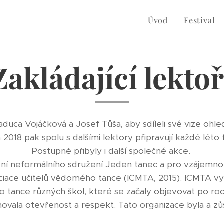
Úvod
Festival
Zakládající lektoř
aduca Vojáčková a Josef Tůša, aby sdíleli své vize ohl
a 2018 pak spolu s dalšími lektory připravují každé léto
Postupně přibyly i další společné akce.
í neformálního sdružení Jeden tanec a pro vzájemnou 
ociace učitelů vědomého tance (ICMTA, 2015). ICMTA v
 tance různých škol, které se začaly objevovat po ro
ovala otevřenost a respekt. Tato organizace byla a zůst