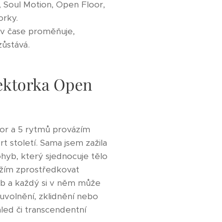
 Soul Motion, Open Floor,
orky.
 v čase proměňuje,
zůstává.
lektorka Open
or a 5 rytmů provázím
století. Sama jsem zažila
pohyb, který sjednocuje tělo
užím zprostředkovat
b a každý si v něm může
" uvolnění, zklidnění nebo
led či transcendentní