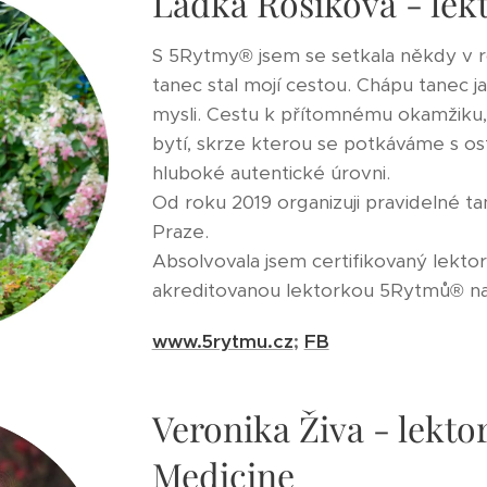
Laďka Rosíková - le
S 5Rytmy® jsem se setkala někdy v 
tanec stal mojí cestou. Chápu tanec ja
mysli. Cestu k přítomnému okamžiku, k
bytí, skrze kterou se potkáváme s ost
hluboké autentické úrovni.
Od roku 2019 organizuji pravidelné t
Praze.
Absolvovala jsem certifikovaný lektor
akreditovanou lektorkou 5Rytmů® na
www.5rytmu.cz
;
FB
Veronika Živa - lekt
Medicine