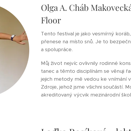
Olga A. Cháb Makovecká
Floor
Tento festival je jako vesmírný koráb, 
přenese na místo snů. Je to bezpečný
a spolupráce.
Můj život nejvíc ovlivnily rodinné kon
tanec a těmto disciplínám se věnuji řad
jejich metody mě vedou ke vnímání vl
Zdroje, jehož jsme všichni součástí. 
akreditovaný výcvik mezinárodní škol