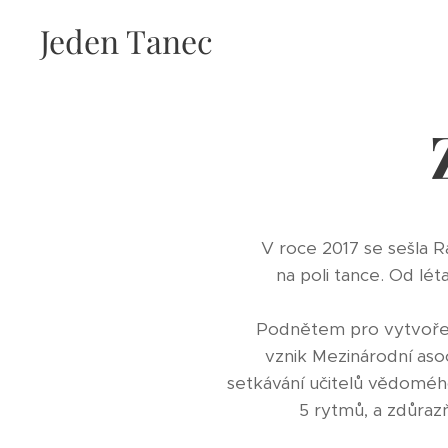
Jeden Tanec
V roce 2017 se sešla R
na poli tance. Od lét
Podnětem pro vytvořen
vznik Mezinárodní as
setkávání učitelů vědomého
5 rytmů, a zdůrazň