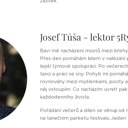
zážitek.
Josef Tůša - lektor 
Baví mě nacházení mostů mezi břehy 
Přes den pomáhám lidem v nalézání pr
lepší týmové spolupráci. Po večerech
tanci a práci se sny. Pohyb mi pomáh
rovnováhy mezi myšlenkami, pocity 
něj vstoupím. Co nacházím uvnitř pak
každodenního života.
Pořádání večerů a dílen se věnuji od 
na tanečním parketu festivalu Jeden