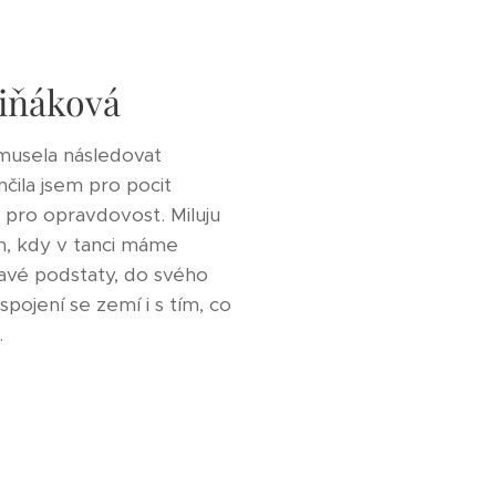
ciňáková
 musela následovat
čila jsem pro pocit
m pro opravdovost. Miluju
, kdy v tanci máme
avé podstaty, do svého
spojení se zemí i s tím, co
.