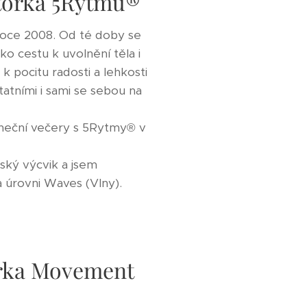
ktorka 5Rytmů®
roce 2008. Od té doby se
ko cestu k uvolnění těla i
 pocitu radosti a lehkosti
atními i sami se sebou na
aneční večery s 5Rytmy® v
ský výcvik a jsem
 úrovni Waves (Vlny).
orka Movement