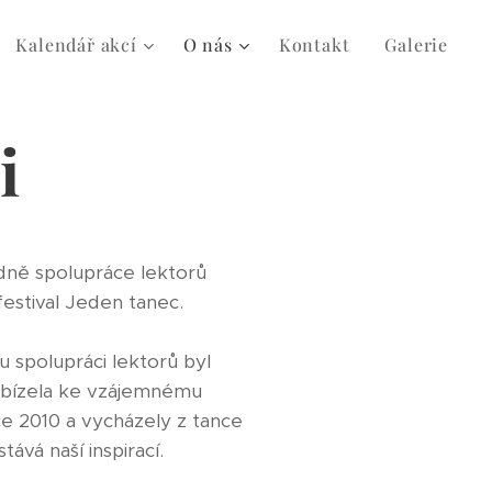
Kalendář akcí
O nás
Kontakt
Galerie
i
edně spolupráce lektorů
 festival Jeden tanec.
spolupráci lektorů byl
ybízela ke vzájemnému
ce 2010 a vycházely z tance
ává naší inspirací.