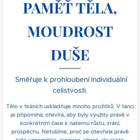
PAMĚŤ TĚLA,
MOUDROST
DUŠE
S
měřuje k prohloubení individuální
celistvosti.
Tělo v tkáních uskladňuje mnoho prožitků.
V tanci
je připomíná, otevírá, aby byly využity právě v
konkrétním čase k našemu růstu, zrání,
prospěchu. Netušíme, proč se otevřela právě
tato vzpomínka, asociace, obraz, ale skrze