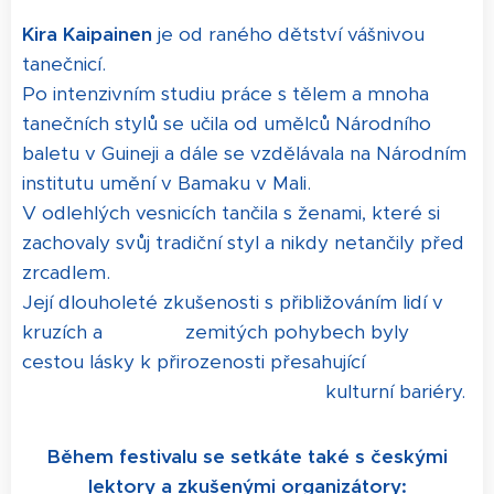
Kira Kaipainen
je od raného dětství vášnivou
tanečnicí.
Po intenzivním studiu práce s tělem a mnoha
tanečních stylů se učila od umělců Národního
baletu v Guineji a dále se vzdělávala na Národním
institutu umění v Bamaku v Mali.
V odlehlých vesnicích tančila s ženami, které si
zachovaly svůj tradiční styl a nikdy netančily před
zrcadlem.
Její dlouholeté zkušenosti s přibližováním lidí v
kruzích a zemitých pohybech byly
cestou lásky k přirozenosti přesahující
kulturní bariéry.
Během festivalu se setkáte také s českými
lektory a zkušenými organizátory: