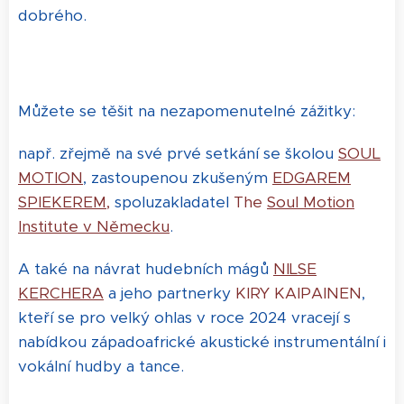
dobrého.
Můžete se těšit na nezapomenutelné zážitky:
např. zřejmě na své prvé setkání se školou
SOUL
MOTION
, zastoupenou zkušeným
EDGAREM
SPIEKEREM
,
spoluzakladatel
The
S
oul Motion
Institute v Německu
.
A také na návrat hudebních mágů
NILSE
KERCHERA
a jeho partnerky
KIRY KAIPAINEN
,
kteří se pro velký ohlas v roce 2024 vracejí s
nabídkou západoafrické akustické instrumentální i
vokální hudby a tance.