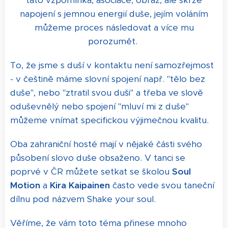
napojení s jemnou energií duše, jejím voláním
můžeme proces následovat a více mu
porozumět.
To, že jsme s duší v kontaktu není samozřejmost
- v češtině máme slovní spojení např. "tělo bez
duše", nebo "ztratil svou duši" a třeba ve slově
oduševnělý nebo spojení "mluví mi z duše"
můžeme vnímat specifickou výjimečnou kvalitu.
Oba zahraniční hosté mají v nějaké části svého
působení slovo duše obsaženo. V tanci se
poprvé v ČR můžete setkat se školou
Soul
Motion
a
Kira Kaipainen
často vede svou taneční
dílnu pod názvem Shake your soul.
Věříme, že vám toto téma přinese mnoho