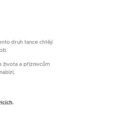
tento druh tance chtějí
dob.
života a příznivcům
nabízí,
icích
.