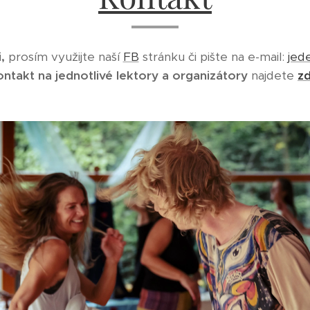
,
prosím využijte naší
FB
stránku či pište na e-mail:
jed
ontakt na jednotlivé lektory a organizátory
najdete
z