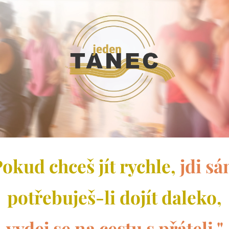
Pokud chceš jít rychle,
jdi sá
potřebuješ-li dojít daleko,
vydej se na cestu s přáteli."