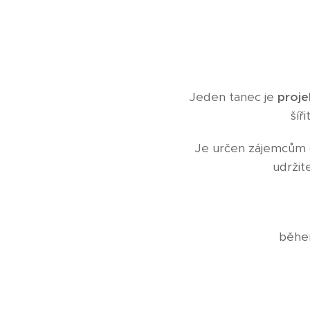
Jeden tanec je
proje
šíř
Je určen zájemcům 
udržit
běhe