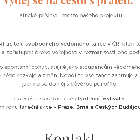
africké přísloví - motto našeho projektu
kt učitelů svobodného vědomého tance v ČR
, kteří 
it a zpřístupnit široké veřejnosti v rozmanitosti jeho po
o spontánní pohyb, stejně jako stoupencům vědomého 
elného rozvoje a změn. Neboť to vše tanec zahrnuje a 
jakmile se do něj s důvěrou ponoříte.
Pořádáme každoročně čtyřdenní
festival
a
m roku
taneční akce v
Praze, Brně a Českých Budějov
Kontakt