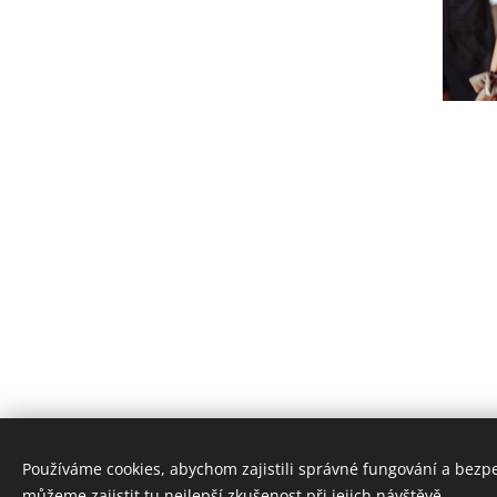
Používáme cookies, abychom zajistili správné fungování a bezp
můžeme zajistit tu nejlepší zkušenost při jejich návštěvě.