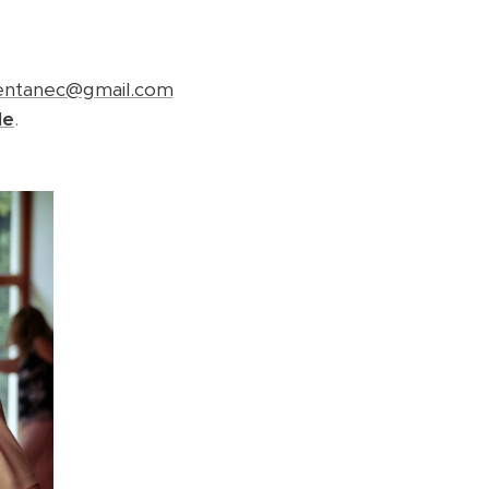
entanec@gmail.com
de
.