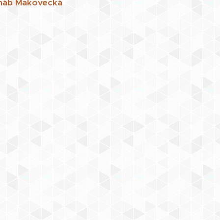
Cháb Makovecká