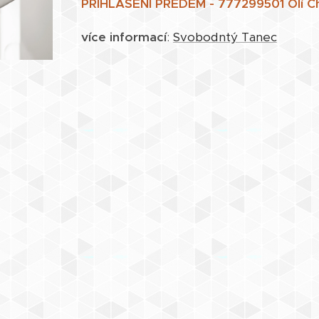
PŘIHLÁŠENÍ PŘEDEM - 777299501 Olí 
více informací
:
Svobodntý Tanec