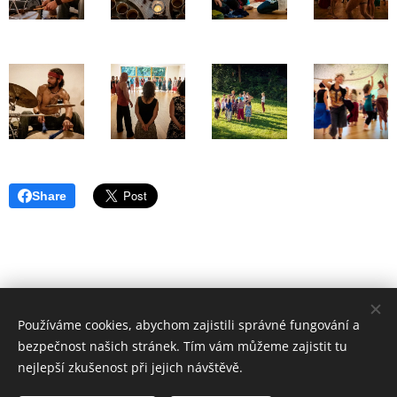
Share
Používáme cookies, abychom zajistili správné fungování a
bezpečnost našich stránek. Tím vám můžeme zajistit tu
nejlepší zkušenost při jejich návštěvě.
© 2026 Jeden tanec